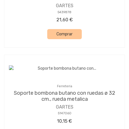
GARTES
5439878
21,60 €
Comprar
Ferretería
Soporte bombona butano con ruedas ø 32
cm., rueda metalica
GARTES
5147060
10,15 €