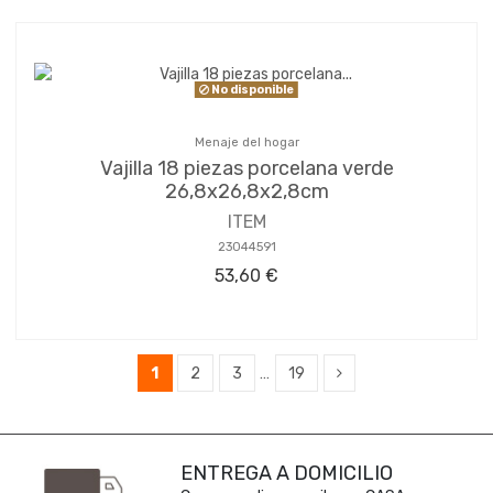
No disponible
Menaje del hogar
Vajilla 18 piezas porcelana verde
26,8x26,8x2,8cm
ITEM
23044591
53,60 €
1
2
3
…
19
ENTREGA A DOMICILIO