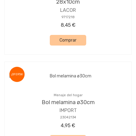
28x10cm
LACOR
9717218
8,45 €
Comprar
¡OFERTA!
Menaje del hogar
Bol melamina ø30cm
IMPORT
23042134
4,95 €