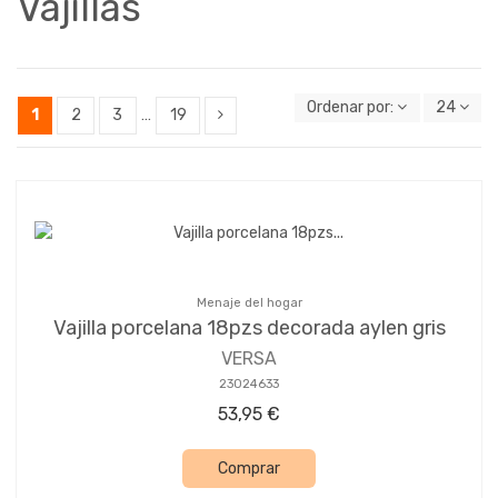
Vajillas
Ordenar por:
24
1
2
3
…
19
Menaje del hogar
Vajilla porcelana 18pzs decorada aylen gris
VERSA
23024633
53,95 €
Comprar