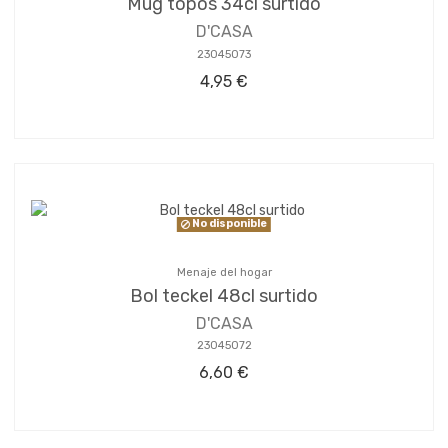
Mug topos 34cl surtido
D'CASA
23045073
4,95 €
No disponible
Menaje del hogar
Bol teckel 48cl surtido
D'CASA
23045072
6,60 €