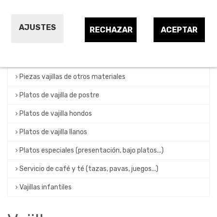
Fuentes y bols
Juegos de vajillas
AJUSTES
RECHAZAR
ACEPTAR
Mugs
Otras piezas de vajilla
Piezas vajillas de otros materiales
Platos de vajilla de postre
Platos de vajilla hondos
Platos de vajilla llanos
Platos especiales (presentación, bajo platos...)
Servicio de café y té (tazas, pavas, juegos...)
Vajillas infantiles